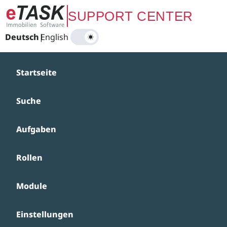
Zum Hauptinhalt springen
SUPPORT CENTER
Deutsch
|
English
Startseite
Suche
Aufgaben
Rollen
Module
Einstellungen