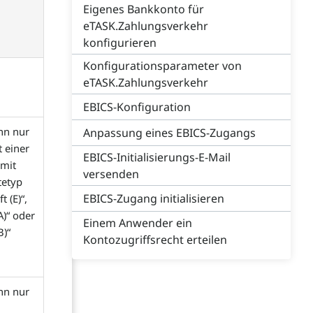
Eigenes Bankkonto für
eTASK.Zahlungsverkehr
konfigurieren
Konfigurationsparameter von
eTASK.Zahlungsverkehr
EBICS-Konfiguration
nn nur
Anpassung eines EBICS-Zugangs
t einer
EBICS-Initialisierungs-E-Mail
 mit
versenden
tetyp
EBICS-Zugang initialisieren
t (E)“,
A)“ oder
Einem Anwender ein
B)“
Kontozugriffsrecht erteilen
nn nur