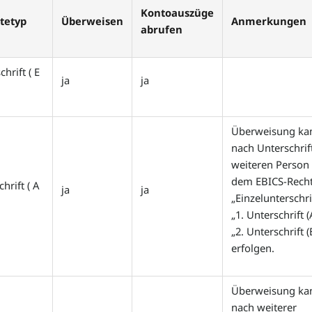
Kontoauszüge
tetyp
Überweisen
Anmerkungen
abrufen
hrift ( E
ja
ja
Überweisung ka
nach Unterschrif
weiteren Person
dem EBICS-Rech
hrift ( A
ja
ja
„Einzelunterschrif
„1. Unterschrift (
„2. Unterschrift (
erfolgen.
Überweisung ka
nach weiterer