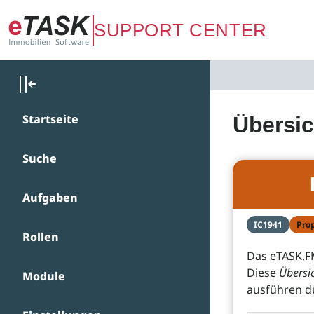
Zum Hauptinhalt springen
SUPPORT CENTER
Startseite
Übersic
Suche
Aufgaben
IC1941
Pro
Rollen
Das eTASK.FM
Diese
Übersi
Module
ausführen d