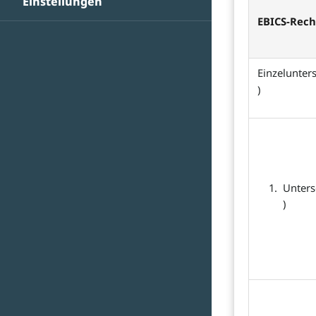
Einstellungen
EBICS-Rech
Einzeluntersc
)
Untersc
)