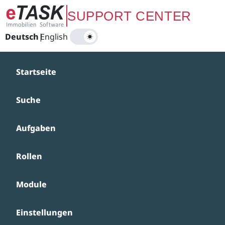
Zum Hauptinhalt springen
SUPPORT CENTER
Deutsch
|
English
Startseite
Suche
Aufgaben
Rollen
Module
Einstellungen