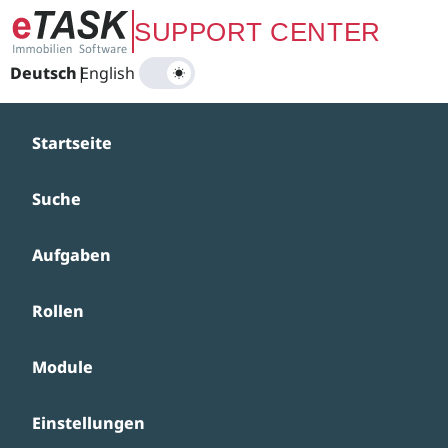
Zum Hauptinhalt springen
SUPPORT CENTER
Deutsch
|
English
Startseite
Suche
Aufgaben
Rollen
Module
Einstellungen