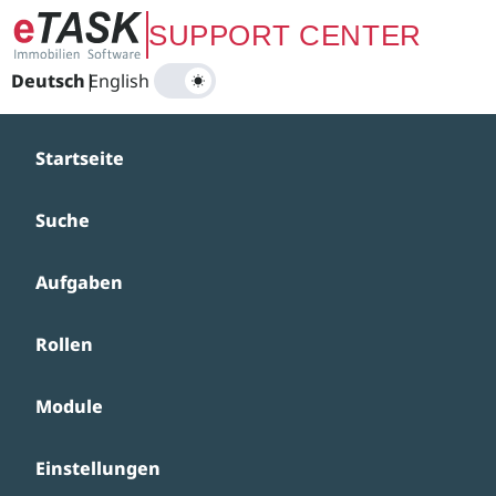
Zum Hauptinhalt springen
SUPPORT CENTER
Deutsch
|
English
Startseite
Suche
Aufgaben
Rollen
Module
Einstellungen