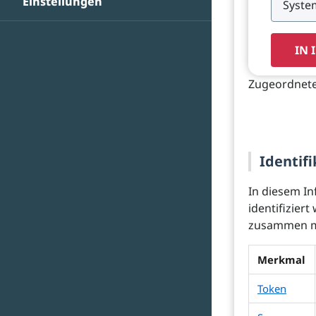
Einstellungen
IN 
Zugeordnetes
Identifi
In diesem In
identifizier
zusammen mi
Merkmal
Token