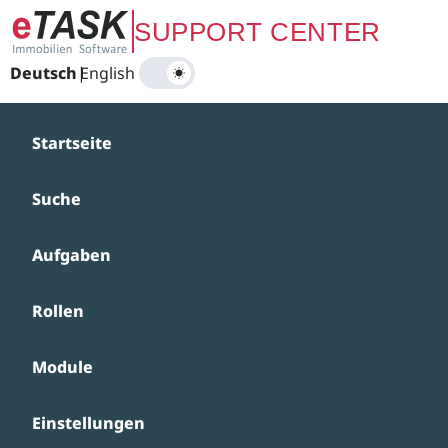
Zum Hauptinhalt springen
SUPPORT CENTER
Deutsch
|
English
Startseite
Suche
Aufgaben
Rollen
Module
Einstellungen