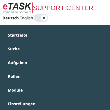
Zum Hauptinhalt springen
SUPPORT CENTER
Deutsch
|
English
Startseite
Suche
Aufgaben
Rollen
Module
Einstellungen