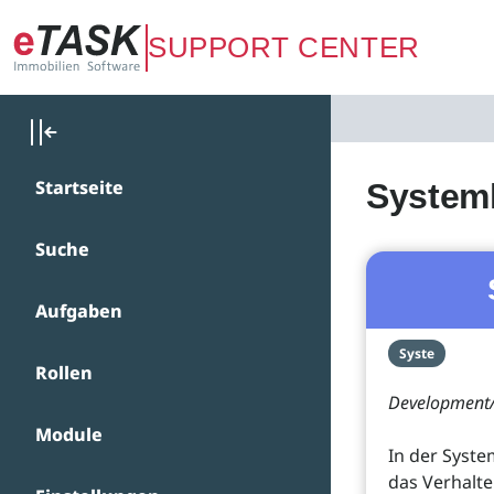
Zum Hauptinhalt springen
SUPPORT CENTER
Startseite
Systemk
Suche
Aufgaben
Syste
Rollen
Development/
Module
In der Syste
das Verhalte