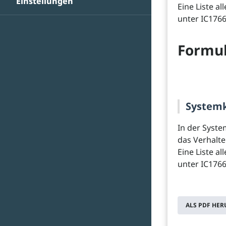
Einstellungen
Eine Liste a
unter IC1766
Formul
Systemk
In der Syste
das Verhalte
Eine Liste a
unter IC1766
ALS PDF HE