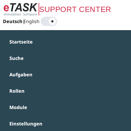
Zum Hauptinhalt springen
SUPPORT CENTER
Deutsch
|
English
Startseite
Suche
Aufgaben
Rollen
Module
Einstellungen