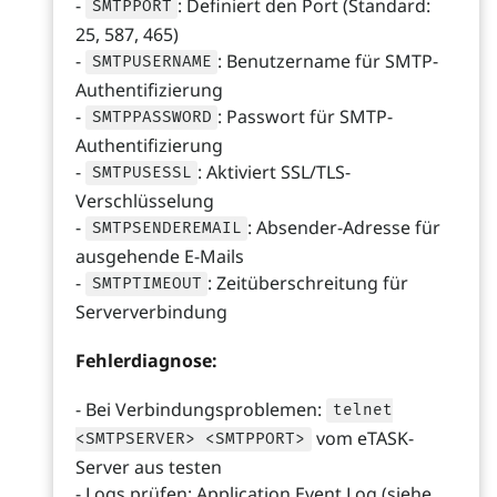
-
: Definiert den Port (Standard:
SMTPPORT
25, 587, 465)
-
: Benutzername für SMTP-
SMTPUSERNAME
Authentifizierung
-
: Passwort für SMTP-
SMTPPASSWORD
Authentifizierung
-
: Aktiviert SSL/TLS-
SMTPUSESSL
Verschlüsselung
-
: Absender-Adresse für
SMTPSENDEREMAIL
ausgehende E-Mails
-
: Zeitüberschreitung für
SMTPTIMEOUT
Serververbindung
Fehlerdiagnose:
- Bei Verbindungsproblemen:
telnet
vom eTASK-
<SMTPSERVER> <SMTPPORT>
Server aus testen
- Logs prüfen: Application Event Log (siehe