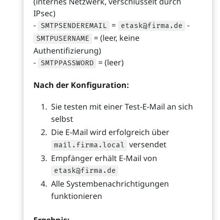
(internes Netzwerk, verschlüsselt durch
IPsec)
-
=
-
SMTPSENDEREMAIL
etask@firma.de
= (leer, keine
SMTPUSERNAME
Authentifizierung)
-
= (leer)
SMTPPASSWORD
Nach der Konfiguration:
Sie testen mit einer Test-E-Mail an sich
selbst
Die E-Mail wird erfolgreich über
versendet
mail.firma.local
Empfänger erhält E-Mail von
etask@firma.de
Alle Systembenachrichtigungen
funktionieren