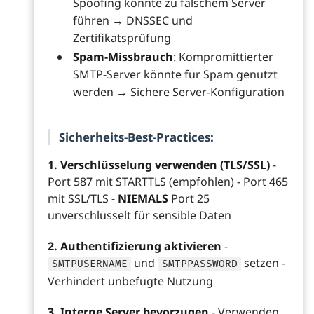
Spoofing könnte zu falschem Server
führen → DNSSEC und
Zertifikatsprüfung
Spam-Missbrauch
: Kompromittierter
SMTP-Server könnte für Spam genutzt
werden → Sichere Server-Konfiguration
Sicherheits-Best-Practices:
1. Verschlüsselung verwenden (TLS/SSL)
-
Port 587 mit STARTTLS (empfohlen) - Port 465
mit SSL/TLS -
NIEMALS
Port 25
unverschlüsselt für sensible Daten
2. Authentifizierung aktivieren
-
und
setzen -
SMTPUSERNAME
SMTPPASSWORD
Verhindert unbefugte Nutzung
3. Interne Server bevorzugen
- Verwenden