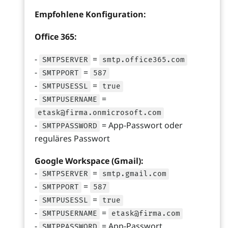
Empfohlene Konfiguration:
Office 365:
-
=
SMTPSERVER
smtp.office365.com
-
=
SMTPPORT
587
-
=
SMTPUSESSL
true
-
=
SMTPUSERNAME
etask@firma.onmicrosoft.com
-
= App-Passwort oder
SMTPPASSWORD
reguläres Passwort
Google Workspace (Gmail):
-
=
SMTPSERVER
smtp.gmail.com
-
=
SMTPPORT
587
-
=
SMTPUSESSL
true
-
=
SMTPUSERNAME
etask@firma.com
-
= App-Passwort
SMTPPASSWORD