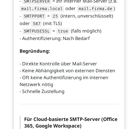
-
= Ihr interner Mail-Server (z.B.
SMTPSERVER
oder
)
mail.firma.local
mail.firma.de
-
=
(intern, unverschlüsselt)
SMTPPORT
25
oder
(mit TLS)
587
-
=
(falls möglich)
SMTPUSESSL
true
- Authentifizierung: Nach Bedarf
Begründung:
- Direkte Kontrolle über Mail-Server
- Keine Abhängigkeit von externen Diensten
- Oft keine Authentifizierung im internen
Netzwerk nötig
- Schnelle Zustellung
Für Cloud-basierte SMTP-Server (Office
365, Google Workspace)