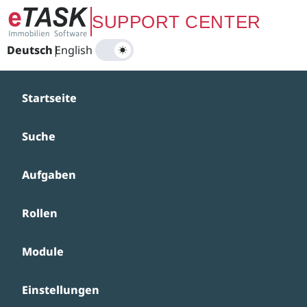
Zum Hauptinhalt springen
SUPPORT CENTER
Deutsch
|
English
Startseite
Suche
Aufgaben
Rollen
Module
Einstellungen