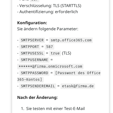
- Verschlüsselung: TLS (STARTTLS)
- Authentifizierung: erforderlich
Konfiguration:
Sie ändern folgende Parameter:
-
=
SMTPSERVER
smtp.office365.com
-
=
SMTPPORT
587
-
=
(TLS)
SMTPUSESSL
true
-
=
SMTPUSERNAME
******@firma.onmicrosoft.com
-
=
SMTPPASSWORD
[Passwort des Office
365-Kontos]
-
=
SMTPSENDEREMAIL
etask@firma.de
Nach der Änderung:
Sie testen mit einer Test-E-Mail