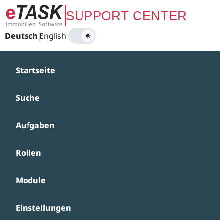
Zum Hauptinhalt springen
SUPPORT CENTER
Deutsch
|
English
Startseite
Suche
Aufgaben
Rollen
Module
Einstellungen