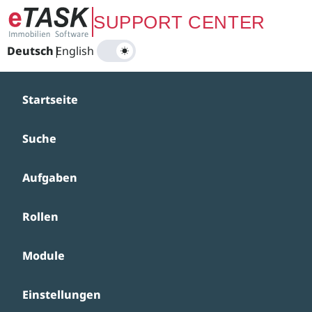
Zum Hauptinhalt springen
SUPPORT CENTER
Deutsch
|
English
Startseite
Suche
Aufgaben
Rollen
Module
Einstellungen