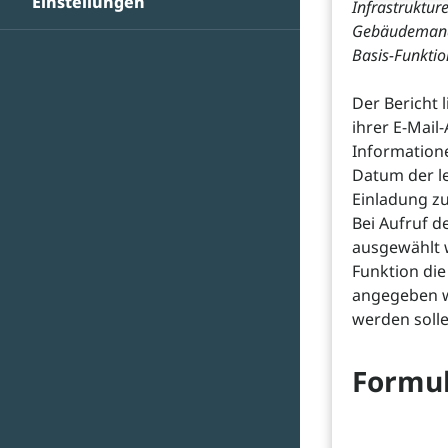
Einstellungen
Infrastrukture
Gebäudemanag
Basis-Funktio
Der Bericht 
ihrer E-Mail
Informatione
Datum der le
Einladung zu
Bei Aufruf d
ausgewählt w
Funktion di
angegeben w
werden solle
Formul