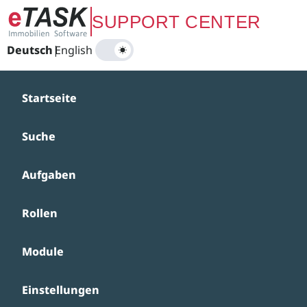
Zum Hauptinhalt springen
SUPPORT CENTER
Deutsch
|
English
Startseite
Suche
Aufgaben
Rollen
Module
Einstellungen