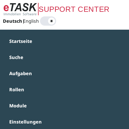
Zum Hauptinhalt springen
SUPPORT CENTER
Deutsch
|
English
Startseite
Suche
Aufgaben
Rollen
Module
Einstellungen