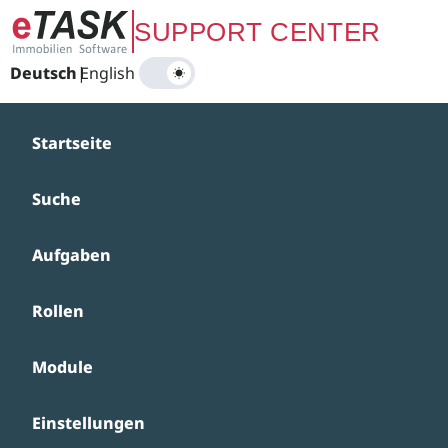
Zum Hauptinhalt springen
SUPPORT CENTER
Deutsch
|
English
Startseite
Suche
Aufgaben
Rollen
Module
Einstellungen