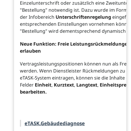
Einzelunterschrift oder zusätzlich eine Zweitunter
"Bestellung" notwendig ist. Dazu wurde im Formu
der Infobereich
Unterschriftenregelung
eingefüh
entsprechenden Einstellungen vornehmen können
"Bestellung" wird dementsprechend dynamisch a
Neue Funktion: Freie Leistungsrückmeldungen 
erlauben
Vertragsleistungspositionen können nun als Freite
werden. Wenn Dienstleister Rückmeldungen zu Frei
eTASK-System eintragen, können sie die Inhalte d
Felder
Einheit
,
Kurztext
,
Langtext
,
Einheitspreis 
bearbeiten.
eTASK.Gebäudediagnose