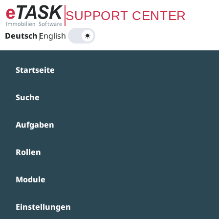
Zum Hauptinhalt springen
SUPPORT CENTER
Deutsch
|
English
Startseite
Suche
Aufgaben
Rollen
Module
Einstellungen