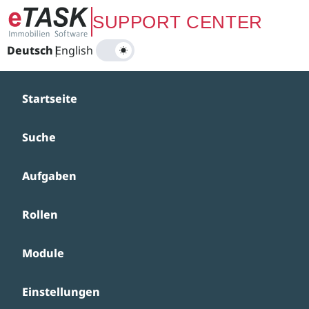
Zum Hauptinhalt springen
SUPPORT CENTER
Deutsch
|
English
Startseite
Suche
Aufgaben
Rollen
Module
Einstellungen