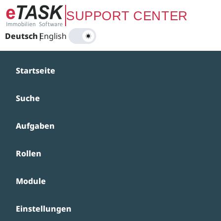
Zum Hauptinhalt springen
SUPPORT CENTER
Deutsch
|
English
Startseite
Suche
Aufgaben
Rollen
Module
Einstellungen