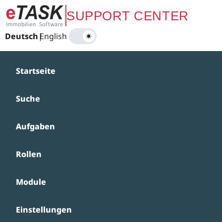
Zum Hauptinhalt springen
SUPPORT CENTER
Deutsch
|
English
Startseite
Suche
Aufgaben
Rollen
Module
Einstellungen