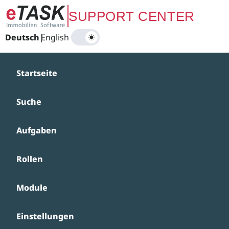
Zum Hauptinhalt springen
SUPPORT CENTER
Deutsch
|
English
Startseite
Suche
Aufgaben
Rollen
Module
Einstellungen