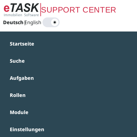
Zum Hauptinhalt springen
SUPPORT CENTER
Deutsch
|
English
Startseite
Suche
Aufgaben
Rollen
Module
Einstellungen