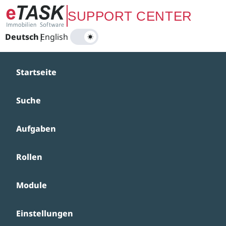
Zum Hauptinhalt springen
SUPPORT CENTER
Deutsch
|
English
Startseite
Suche
Aufgaben
Rollen
Module
Einstellungen