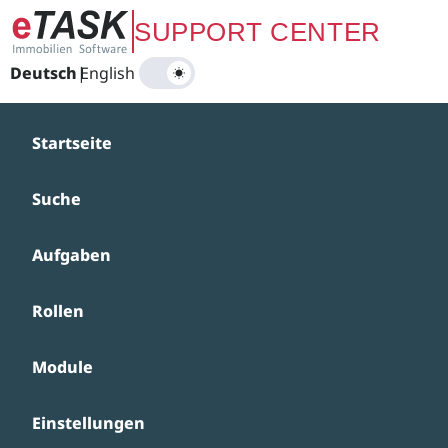
Zum Hauptinhalt springen
SUPPORT CENTER
Deutsch
|
English
Startseite
Suche
Aufgaben
Rollen
Module
Einstellungen