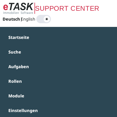
Zum Hauptinhalt springen
SUPPORT CENTER
Deutsch
|
English
Startseite
Suche
Aufgaben
Rollen
Module
Einstellungen