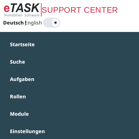
Zum Hauptinhalt springen
SUPPORT CENTER
Deutsch
|
English
Startseite
Suche
Aufgaben
Rollen
Module
Einstellungen