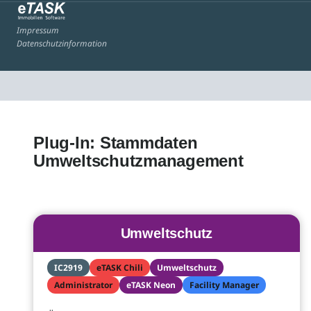
Impressum
Datenschutzinformation
Plug-In: Stammdaten
Umweltschutzmanagement
Umweltschutz
IC2919
eTASK Chili
Umweltschutz
Administrator
eTASK Neon
Facility Manager