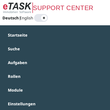
Zum Hauptinhalt springen
SUPPORT CENTER
Deutsch
|
English
Startseite
Suche
Aufgaben
Rollen
Module
Einstellungen