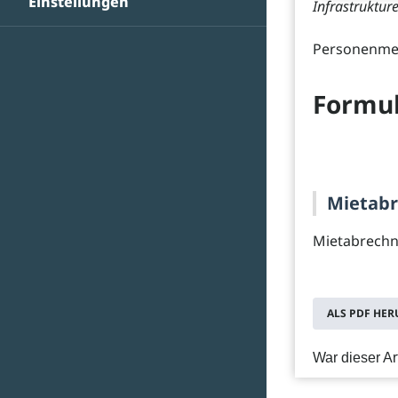
Einstellungen
Infrastruktu
Personenme
Formul
Mietab
Mietabrech
ALS PDF HE
War dieser Art