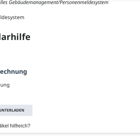
relles Gebäudemanagement/Personenmeldesystem
ldesystem
arhilfe
rechnung
nung
RUNTERLADEN
ikel hilfreich?