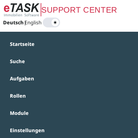
Zum Hauptinhalt springen
SUPPORT CENTER
Deutsch
|
English
Startseite
Suche
Aufgaben
Rollen
Module
Einstellungen