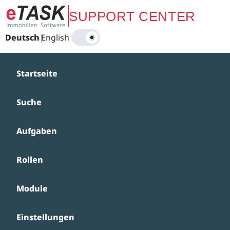
Zum Hauptinhalt springen
SUPPORT CENTER
Deutsch
|
English
Startseite
Suche
Aufgaben
Rollen
Module
Einstellungen