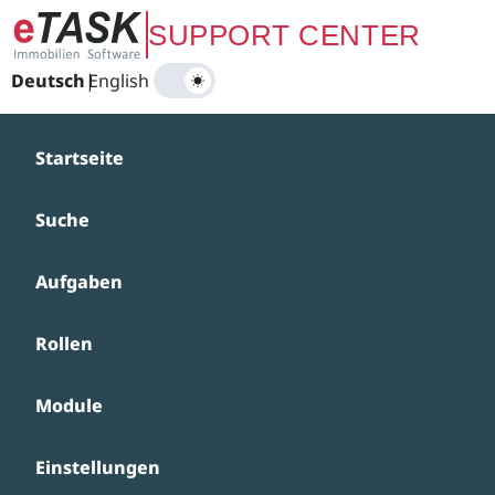
Zum Hauptinhalt springen
SUPPORT CENTER
Deutsch
|
English
Startseite
Suche
Aufgaben
Rollen
Module
Einstellungen