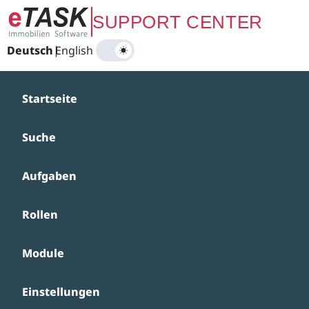
Zum Hauptinhalt springen
SUPPORT CENTER
Deutsch
|
English
Startseite
Suche
Aufgaben
Rollen
Module
Einstellungen