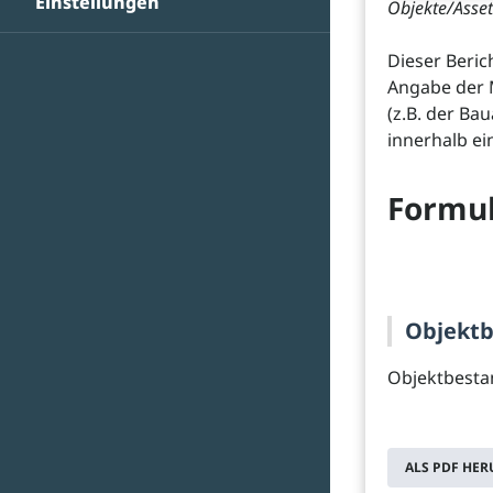
Einstellungen
Objekte/Asse
Dieser Beric
Angabe der 
(z.B. der Ba
innerhalb ei
Formul
Objektb
Objektbesta
ALS PDF HE