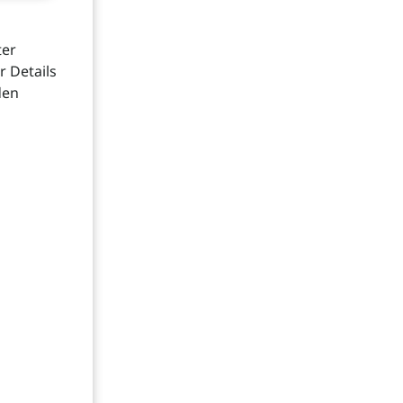
ter
 Details
den