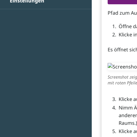
Einstellungen
Pfad zum A
Öffne d
Klicke i
Es öffnet si
Screenshot zeig
mit roten Pfeil
Klicke a
Nimm Än
anderen
Raums.
Klicke 