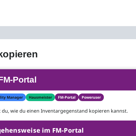
kopieren
FM-Portal
lity Manager
Hausmeister
FM-Portal
Poweruser
t du, wie du einen Inventargegenstand kopieren kannst.
gehensweise im FM-Portal