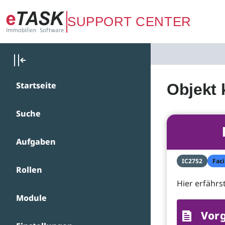
Zum Hauptinhalt springen
SUPPORT CENTER
Startseite
Objekt 
Suche
Aufgaben
IC2752
Faci
Rollen
Hier erfährs
Module
Vor