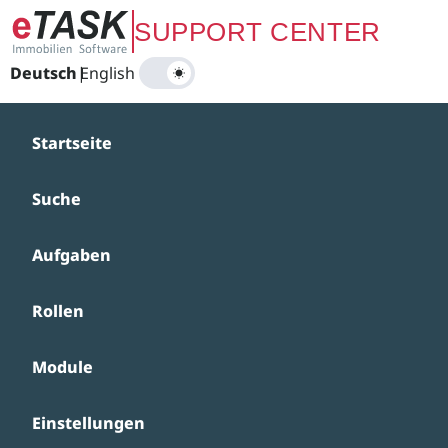
Zum Hauptinhalt springen
SUPPORT CENTER
Deutsch
|
English
Startseite
Suche
Aufgaben
Rollen
Module
Einstellungen