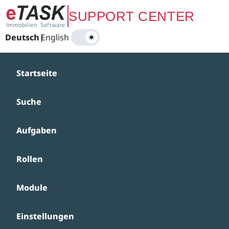
Zum Hauptinhalt springen
SUPPORT CENTER
Deutsch
|
English
Startseite
Suche
Aufgaben
Rollen
Module
Einstellungen