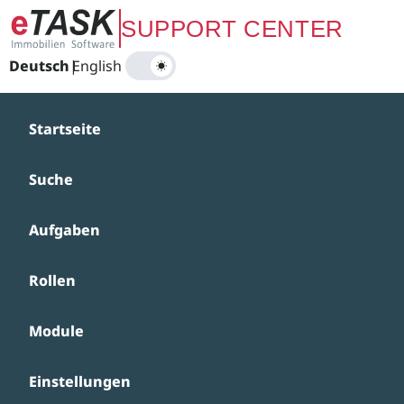
Zum Hauptinhalt springen
SUPPORT CENTER
Deutsch
|
English
Startseite
Suche
Aufgaben
Rollen
Module
Einstellungen