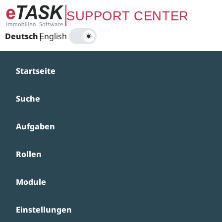
Zum Hauptinhalt springen
SUPPORT CENTER
Deutsch
|
English
Startseite
Suche
Aufgaben
Rollen
Module
Einstellungen