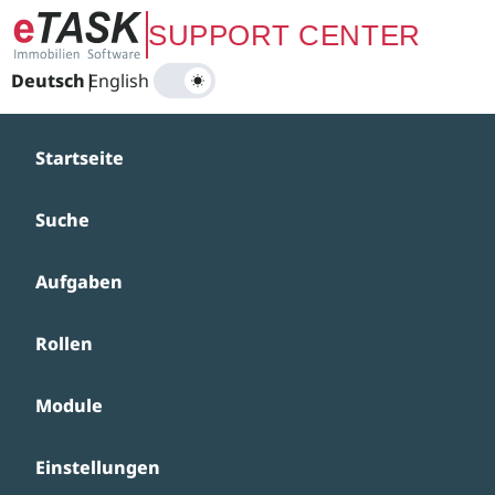
Zum Hauptinhalt springen
SUPPORT CENTER
Deutsch
|
English
Startseite
Suche
Aufgaben
Rollen
Module
Einstellungen