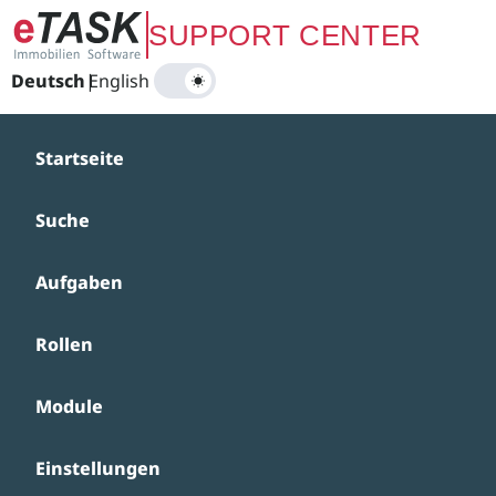
Zum Hauptinhalt springen
SUPPORT CENTER
Deutsch
|
English
Startseite
Suche
Aufgaben
Rollen
Module
Einstellungen