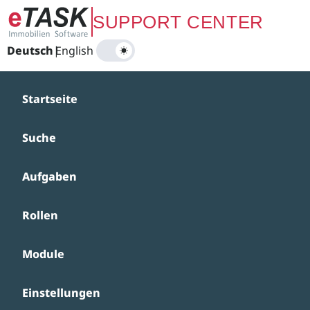
Zum Hauptinhalt springen
SUPPORT CENTER
Deutsch
|
English
Startseite
Suche
Aufgaben
Rollen
Module
Einstellungen