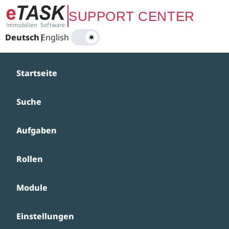
Zum Hauptinhalt springen
SUPPORT CENTER
Deutsch
|
English
Startseite
Suche
Aufgaben
Rollen
Module
Einstellungen