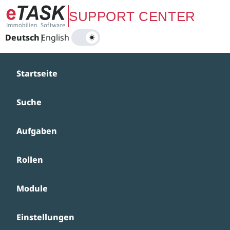
Zum Hauptinhalt springen
SUPPORT CENTER
Deutsch
|
English
Startseite
Suche
Aufgaben
Rollen
Module
Einstellungen