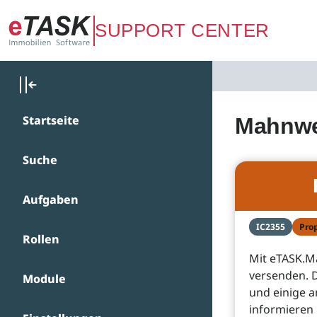
Zum Hauptinhalt springen
SUPPORT CENTER
Startseite
Mahnw
Suche
Aufgaben
IC2355
Pro
Rollen
Mit eTASK.M
versenden. 
Module
und einige a
informieren