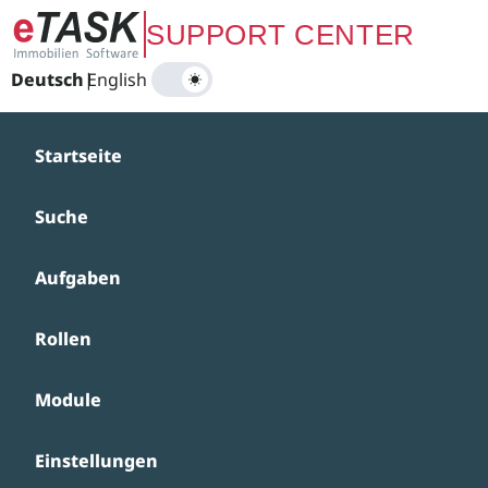
Zum Hauptinhalt springen
SUPPORT CENTER
Deutsch
|
English
Startseite
Suche
Aufgaben
Rollen
Module
Einstellungen