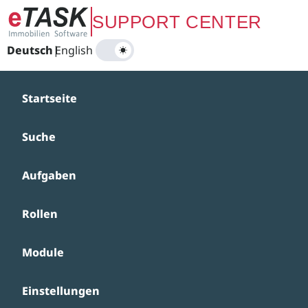
Zum Hauptinhalt springen
SUPPORT CENTER
Deutsch
|
English
Startseite
Suche
Aufgaben
Rollen
Module
Einstellungen