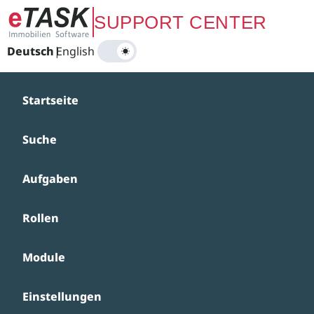
Zum Hauptinhalt springen
SUPPORT CENTER
Deutsch
|
English
Startseite
Suche
Aufgaben
Rollen
Module
Einstellungen