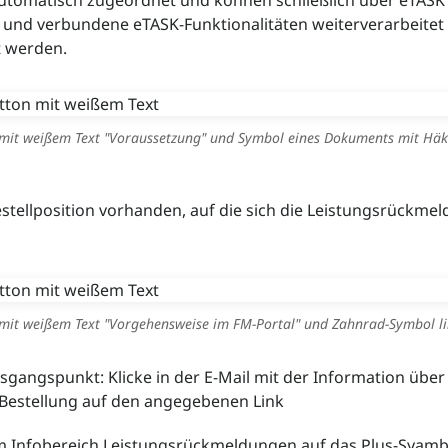
automatisch zugeordnet und können schließlich über eTASK
 und verbundene eTASK-Funktionalitäten weiterverarbeitet
 werden.
mit weißem Text "Voraussetzung" und Symbol eines Dokuments mit Häk
Bestellposition vorhanden, auf die sich die Leistungsrückme
mit weißem Text "Vorgehensweise im FM-Portal" und Zahnrad-Symbol li
gangspunkt: Klicke in der E-Mail mit der Information über
 Bestellung auf den angegebenen Link
im Infobereich Leistungsrückmeldungen auf das Plus-Syambo