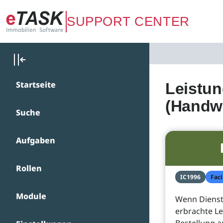
Zum Hauptinhalt springen
SUPPORT CENTER
Startseite
Leistun
(Handwe
Suche
Aufgaben
Rollen
IC1996
Faci
Module
Wenn Dienstl
erbrachte L