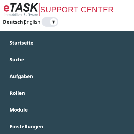
Zum Hauptinhalt springen
SUPPORT CENTER
Deutsch
|
English
Startseite
Suche
Aufgaben
Rollen
Module
Einstellungen